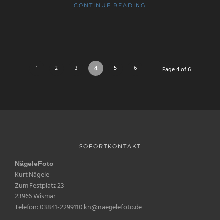
CONTINUE READING
1
2
3
5
6
4
Page 4 of 6
SOFORTKONTAKT
NägeleFoto
Kurt Nägele
Zum Festplatz 23
23966 Wismar
Telefon: 03841-2299110 kn@naegelefoto.de