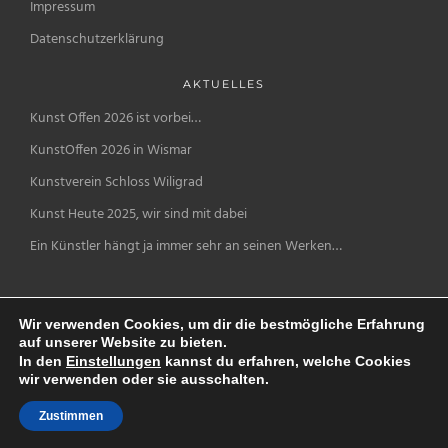
Impressum
Datenschutzerklärung
AKTUELLES
Kunst Offen 2026 ist vorbei…
KunstOffen 2026 in Wismar
Kunstverein Schloss Wiligrad
Kunst Heute 2025, wir sind mit dabei
Ein Künstler hängt ja immer sehr an seinen Werken…
Wir verwenden Cookies, um dir die bestmögliche Erfahrung
auf unserer Website zu bieten.
In den
Einstellungen
kannst du erfahren, welche Cookies
wir verwenden oder sie ausschalten.
© Copyright by Kurt Nägele |
Webdesign
by
c74.de
Zustimmen