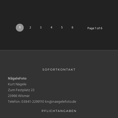
1
2
3
4
5
6
Page 1 of 6
SOFORTKONTAKT
NägeleFoto
Kurt Nägele
Zum Festplatz 23
23966 Wismar
Telefon: 03841-2299110 kn@naegelefoto.de
PFLICHTANGABEN