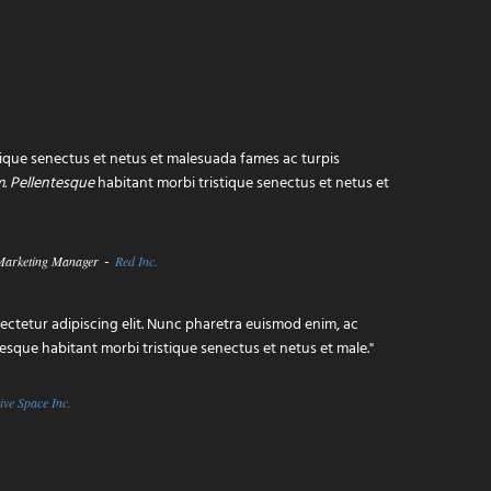
tique senectus et netus et malesuada fames ac turpis
. Pellentesque
habitant morbi tristique senectus et netus et
-
Marketing Manager
Red Inc.
sectetur adipiscing elit. Nunc pharetra euismod enim, ac
ntesque habitant morbi tristique senectus et netus et male."
ive Space Inc.