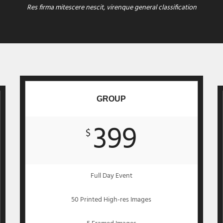
Res firma mitescere nescit, virenque general classification
GROUP
399
$
Full Day Event
50 Printed High-res Images