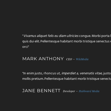
"
Vivamus aliquet felis eu diam ultricies
congue. Morbi porta 
quis dui elit. Pellentesque habitant morbi tristique senectus
orci"
MARK ANTHONY
-
CEO
WikiMedia
"In enim justo, rhoncus ut,
imperdiet a, venenatis vitae
, just
mollis pretium. Pellentesque habitant morbi tristique senectu
JANE BENNETT
-
Developer
Hubboard Media