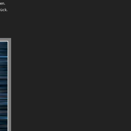
en.
rück.