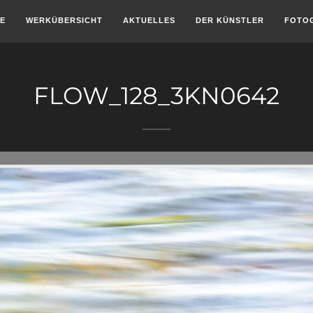
E
WERKÜBERSICHT
AKTUELLES
DER KÜNSTLER
FOTO
FLOW_128_3KN0642