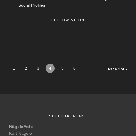
Social Profiles
FOLLOW ME ON
1
2
3
4
5
6
Page 4 of 6
SOFORTKONTAKT
NägeleFoto
Kurt Nägele