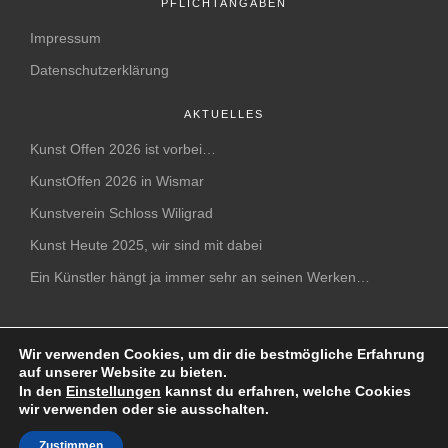
PFLICHTANGABEN
Impressum
Datenschutzerklärung
AKTUELLES
Kunst Offen 2026 ist vorbei…
KunstOffen 2026 in Wismar
Kunstverein Schloss Wiligrad
Kunst Heute 2025, wir sind mit dabei
Ein Künstler hängt ja immer sehr an seinen Werken…
Wir verwenden Cookies, um dir die bestmögliche Erfahrung
auf unserer Website zu bieten.
In den
Einstellungen
kannst du erfahren, welche Cookies
wir verwenden oder sie ausschalten.
Zustimmen
© Copyright by Kurt Nägele |
Webdesign
by
c74.de