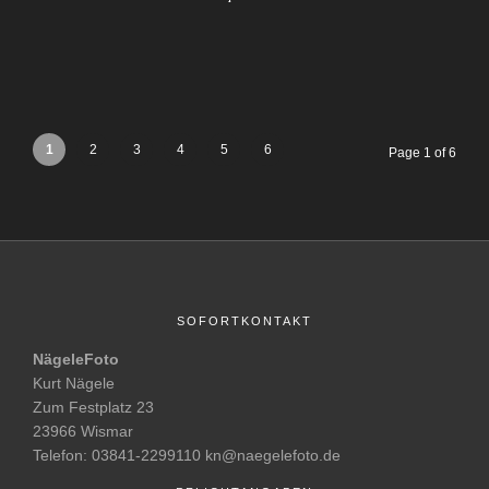
1
2
3
4
5
6
Page 1 of 6
SOFORTKONTAKT
NägeleFoto
Kurt Nägele
Zum Festplatz 23
23966 Wismar
Telefon: 03841-2299110 kn@naegelefoto.de